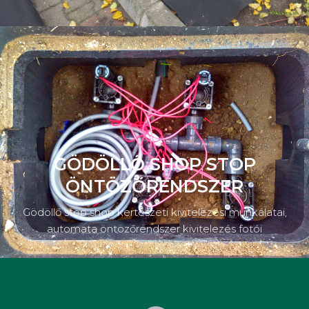
GÖDÖLLŐ SHOP STOP
ÖNTÖZŐRENDSZER
Gödöllő stop shop kertészeti kivitelezési munkálatai,
automata öntözőrendszer kivitelezés fotói