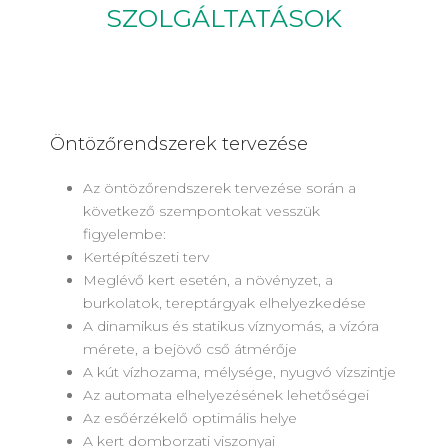
SZOLGÁLTATÁSOK
Öntözőrendszerek tervezése
Az öntözőrendszerek tervezése során a
következő szempontokat vesszük
figyelembe:
Kertépítészeti terv
Meglévő kert esetén, a növényzet, a
burkolatok, tereptárgyak elhelyezkedése
A dinamikus és statikus víznyomás, a vízóra
mérete, a bejövő cső átmérője
A kút vízhozama, mélysége, nyugvó vízszintje
Az automata elhelyezésének lehetőségei
Az esőérzékelő optimális helye
A kert domborzati viszonyai