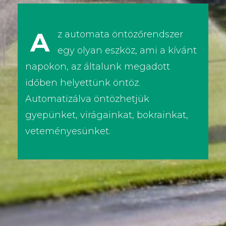
A
z automata öntözőrendszer
egy olyan eszköz, ami a kívánt
napokon, az általunk megadott
időben helyettünk öntöz.
Automatizálva öntözhetjük
gyepünket, virágainkat, bokrainkat,
veteményesünket.