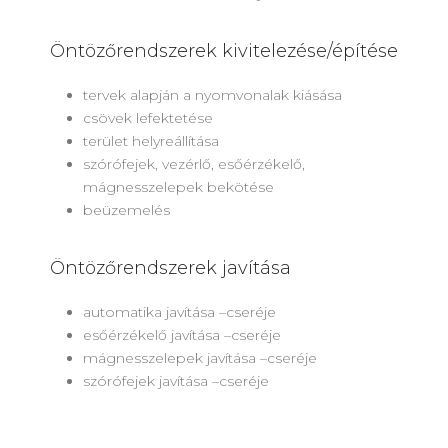
Öntözőrendszerek kivitelezése/építése
tervek alapján a nyomvonalak kiásása
csövek lefektetése
terület helyreállítása
szórófejek, vezérlő, esőérzékelő,
mágnesszelepek bekötése
beüzemelés
Öntözőrendszerek javítása
automatika javítása –cseréje
esőérzékelő javítása –cseréje
mágnesszelepek javítása –cseréje
szórófejek javítása –cseréje